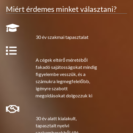
Miért érdemes minket választani?
30 év szakmai tapasztalat
A cégek eltérő méretéből
fakadó sajátosságokat mindig
figyelembe vesszük, és a
számukra legmegfelelőbb,
igényre szabott
megoldásokat dolgozzuk ki
30 év alatt kialakult,
tapasztalt nyelvi
szakemberekből álló