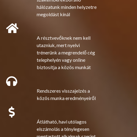
hálózatunk minden helyzetre
megoldást kínál
A résztvevőknek nem kell
utazniuk, mert nyelvi
trénerünk a megrendelő cég
telephelyén vagy online
biztosítja a közös munkát
Rendszeres visszajelzés a
közös munka eredményeiről
Átlátható, havi utólagos
elszámolás a ténylegesen
megtartott alkalmak szerint