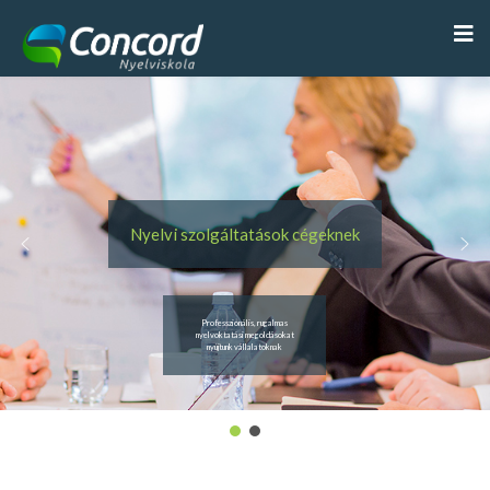
Nyelvi szolgáltatások cégeknek
Professzionális, rugalmas
nyelvoktatási megoldásokat
nyújtunk vállalatoknak