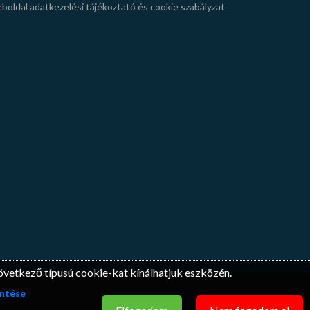
boldal adatkezelési tájékoztató és cookie szabályzat
következő típusú cookie-kat kínálhatjuk eszközén.
ntése