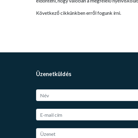
eldönteni, hogy valóban a megfelelő nyelviskolát
Következő cikkünkben erről fogunk írni.
Üzenetküldés