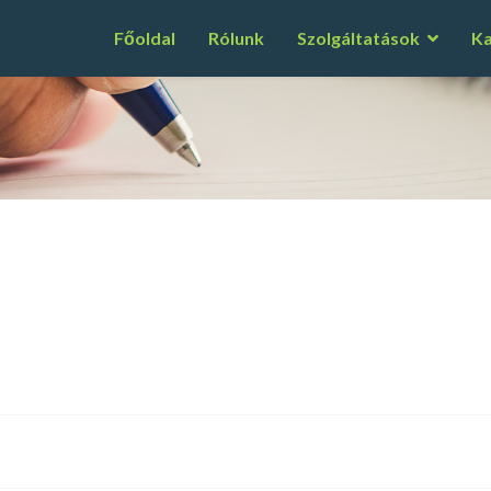
Főoldal
Rólunk
Szolgáltatások
Ka