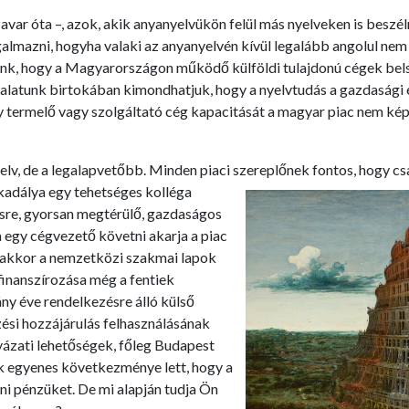
rzavar óta –, azok, akik anyanyelvükön felül más nyelveken is besz
mazni, hogyha valaki az anyanyelvén kívül legalább angolul nem tu
lunk, hogy a Magyarországon működő külföldi tulajdonú cégek be
talatunk birtokában kimondhatjuk, hogy a nyelvtudás a gazdasági 
y termelő vagy szolgáltató cég kapacitását a magyar piac nem kép
elv, de a legalapvetőbb. Minden piaci szereplőnek fontos, hogy c
akadálya egy tehetséges kolléga
ésre, gyorsan megtérülő, gazdaságos
 egy cégvezető követni akarja a piac
t, akkor a nemzetközi szakmai lapok
finanszírozása még a fentiek
ny éve rendelkezésre álló külső
zési hozzájárulás felhasználásának
yázati lehetőségek, főleg Budapest
ek egyenes következménye lett, hogy a
i pénzüket. De mi alapján tudja Ön