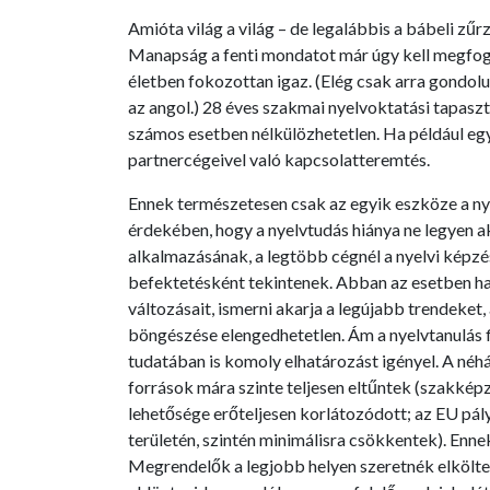
Amióta világ a világ – de legalábbis a bábeli zű
Manapság a fenti mondatot már úgy kell megfogal
életben fokozottan igaz. (Elég csak arra gondo
az angol.) 28 éves szakmai nyelvoktatási tapasz
számos esetben nélkülözhetetlen. Ha például eg
partnercégeivel való kapcsolatteremtés.
Ennek természetesen csak az egyik eszköze a ny
érdekében, hogy a nyelvtud
ás hiánya ne legyen 
alkalmazásának, a legtöbb cégnél a nyelvi képz
befektetésként tekintenek. Abban az esetben ha
változásait, ismerni akarja a legújabb trendeke
böngészése elengedhetetlen. Ám a nyelvtanulás 
tudatában is komoly elhatározást igényel. A néhá
források mára szinte teljesen eltűntek (szakkép
lehetősége erőteljesen korlátozódott; az EU pál
területén, szintén minimálisra csökkentek). Enn
Megrendelők a legjobb helyen szeretnék elkölten