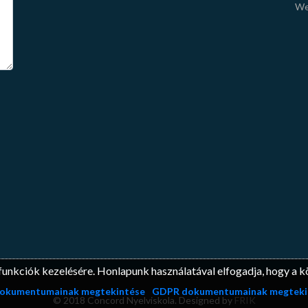
We
éb funkciók kezelésére. Honlapunk használatával elfogadja, hogy a 
 dokumentumainak megtekintése
GDPR dokumentumainak megteki
© 2018 Concord Nyelviskola. Designed by
FRIK