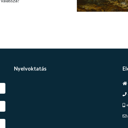
 válassza?
Nyelvoktatás
El
+