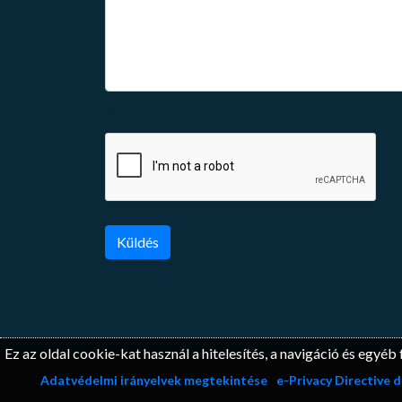
(*)
Küldés
Ez az oldal cookie-kat használ a hitelesítés, a navigáció és egy
Adatvédelmi irányelvek megtekintése
e-Privacy Directive