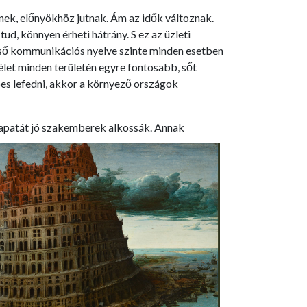
élnek, előnyökhöz jutnak. Ám az idők változnak.
d, könnyen érheti hátrány. S ez az üzleti
lső kommunikációs nyelve szinte minden esetben
élet minden területén egyre fontosabb, sőt
es lefedni, akkor a környező országok
sapatát jó szakemberek alkossák. Annak