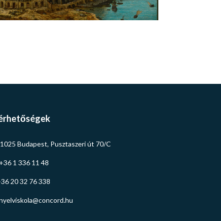
érhetőségek
1025 Budapest, Pusztaszeri út 70/C
+36 1 336 11 48
36 20 32 76 338
nyelviskola@concord.hu